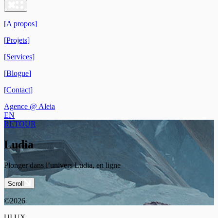
[
A propos
]
[
Projets
]
[
Services
]
[
Blogue
]
[
Contact
]
Agence @ Aleia
EN
RETOUR
Ludia
Plonger dans l’univers Ludia, en ligne
Scroll
©2026
UI UX