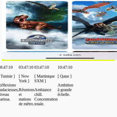
:10
03:47:10
03:47:10
10:47:10
sie
]
[
New
[
Martinique
[
Qatar
]
York
]
SXM
]
xions
Ambition
ieuses,
Réunions
Ambiance
à grande
u
et
chill.
échelle.
a.
stations
Concentration
de métro.
totale.