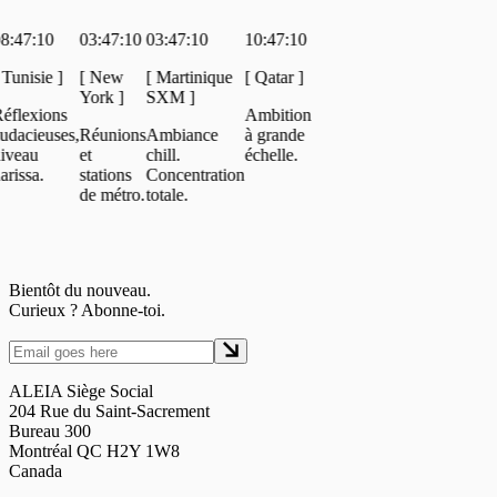
:10
03:47:10
03:47:10
10:47:10
sie
]
[
New
[
Martinique
[
Qatar
]
York
]
SXM
]
xions
Ambition
ieuses,
Réunions
Ambiance
à grande
u
et
chill.
échelle.
a.
stations
Concentration
de métro.
totale.
Bientôt du nouveau.
Curieux ? Abonne-toi.
ALEIA Siège Social
204 Rue du Saint-Sacrement
Bureau 300
Montréal QC H2Y 1W8
Canada