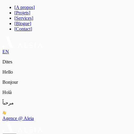
[
A propos
]
[
Projets
]
[
Services
]
[
Blogue
]
[
Contact
]
EN
Dites
Hello
Bonjour
Holà
مرحباً
Agence @ Aleia